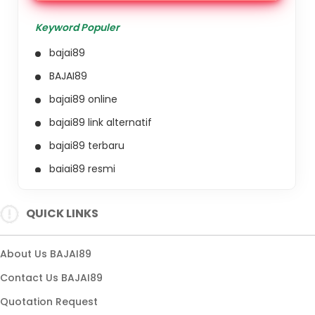
Keyword Populer
bajai89
BAJAI89
bajai89 online
bajai89 link alternatif
bajai89 terbaru
bajai89 resmi
bajai89 akses cepat
QUICK LINKS
bajai89 situs bajai89
bajai89 anti nawala
About Us BAJAI89
link alternatif bajai89
Contact Us BAJAI89
bajai89 login terbaru
Quotation Request
bajai89 akses alternatif