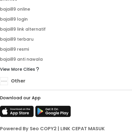
bajai89 online
bajai89 login
bajai89 link alternatif
bajai89 terbaru
bajai89 resmi
bajai89 anti nawala
View More Cities
Other
Download our App
Powered By Seo COPY2 | LINK CEPAT MASUK