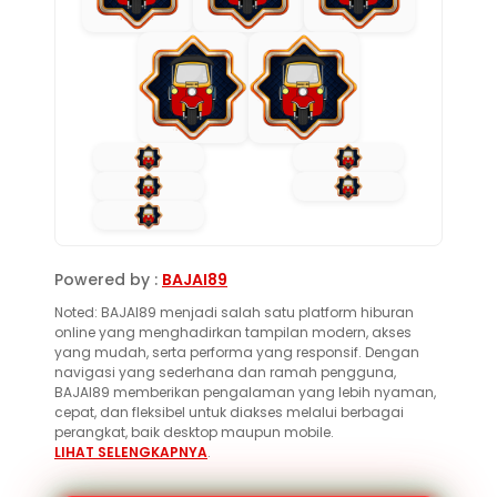
Powered by :
BAJAI89
Noted: BAJAI89 menjadi salah satu platform hiburan
online yang menghadirkan tampilan modern, akses
yang mudah, serta performa yang responsif. Dengan
navigasi yang sederhana dan ramah pengguna,
BAJAI89 memberikan pengalaman yang lebih nyaman,
cepat, dan fleksibel untuk diakses melalui berbagai
perangkat, baik desktop maupun mobile.
LIHAT SELENGKAPNYA
.