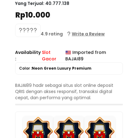
Yang Terjual:
40.777.138
Rp10.000
4.9 rating
Write a Review
Availability
Slot
Imported from
:
Gacor
BAJAI89
Color :
Neon Green Luxury Premium
BAJAI89 hadir sebagai situs slot online deposit
QRIS dengan akses responsif, transaksi digital
cepat, dan performa yang optimal.