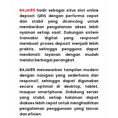
BAJAI89
hadir sebagai situs slot online
deposit QRIS dengan performa cepat
dan stabil yang dirancang untuk
memberikan pengalaman akses lebih
nyaman setiap saat. Dukungan sistem
transaksi digital yang responsif
membuat proses deposit menjadi lebih
praktis, sehingga pengguna dapat
menikmati layanan dengan mudah
melalui berbagai perangkat.
BAJAI89 menawarkan tampilan modern
dengan navigasi yang sederhana dan
responsif, sehingga dapat digunakan
secara optimal di desktop, tablet,
maupun smartphone. Didukung server
yang stabil, setiap halaman dapat
diakses lebih cepat untuk menghadirkan
pengalaman penggunaan yang lancar
dan efisien.