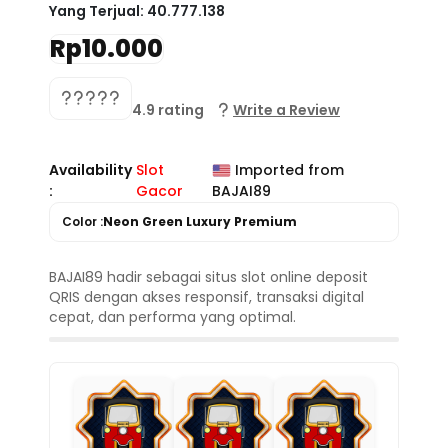
Yang Terjual:
40.777.138
Rp10.000
4.9 rating
Write a Review
Availability
Slot
Imported from
:
Gacor
BAJAI89
Color :
Neon Green Luxury Premium
BAJAI89 hadir sebagai situs slot online deposit
QRIS dengan akses responsif, transaksi digital
cepat, dan performa yang optimal.