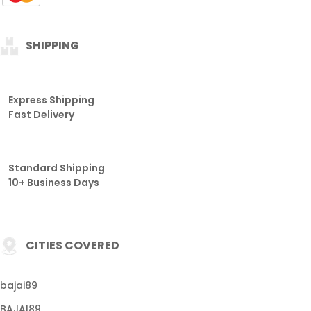
SHIPPING
Express Shipping
Fast Delivery
Standard Shipping
10+ Business Days
CITIES COVERED
bajai89
BAJAI89