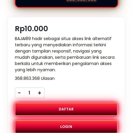
Rp10.000
BAJAI89 hadir sebagai situs akses link alternatif
terbaru yang menyediakan informasi terkini
dengan tampilan responsif, navigasi yang
mudah digunakan, serta pembaruan link secara
berkala untuk memberikan pengalaman akses
yang lebih nyaman.
368.863.368 Ulasan
-
+
DAFTAR
LOGIN