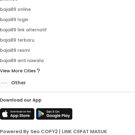
bajai89 online
bajai89 login
bajai89 link alternatif
bajai89 terbaru
bajai89 resmi
bajai89 anti nawala
View More Cities
Other
Download our App
Powered By Seo COPY2 | LINK CEPAT MASUK